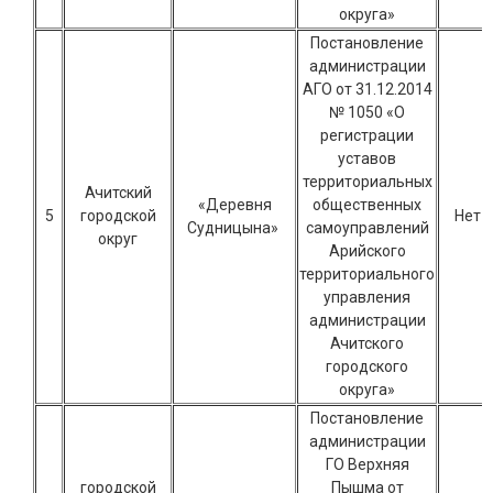
округа»
Постановление
администрации
АГО от 31.12.2014
№ 1050 «О
регистрации
уставов
территориальных
Ачитский
«Деревня
общественных
5
городской
Нет
Судницына»
самоуправлений
округ
Арийского
территориального
управления
администрации
Ачитского
городского
округа»
Постановление
администрации
ГО Верхняя
городской
Пышма от