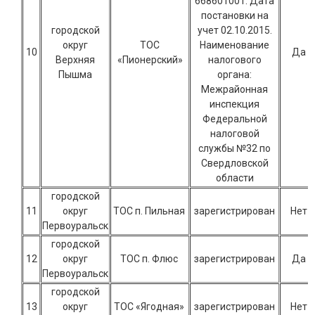
668601001. Дата
постановки на
городской
учет 02.10.2015.
округ
ТОС
Наименование
10
Да
Верхняя
«Пионерский»
налогового
Пышма
органа:
Межрайонная
инспекция
Федеральной
налоговой
службы №32 по
Свердловской
области
городской
11
округ
ТОС п. Пильная
зарегистрирован
Нет
Первоуральск
городской
12
округ
ТОС п. Флюс
зарегистрирован
Да
Первоуральск
городской
13
округ
ТОС «Ягодная»
зарегистрирован
Нет