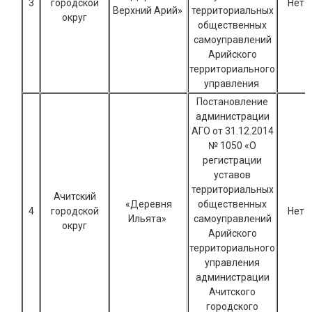
3
городской
Нет
Верхний Арий»
территориальных
округ
общественных
самоуправлений
Арийского
территориального
управления
Постановление
администрации
АГО от 31.12.2014
№ 1050 «О
регистрации
уставов
территориальных
Ачитский
«Деревня
общественных
4
городской
Нет
Ильята»
самоуправлений
округ
Арийского
территориального
управления
администрации
Ачитского
городского