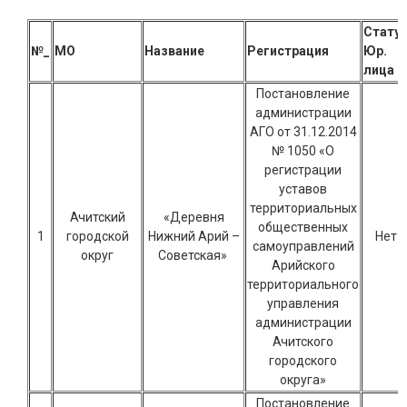
Стату
№_
МО
Название
Регистрация
Юр.
лица
Постановление
администрации
АГО от 31.12.2014
№ 1050 «О
регистрации
уставов
территориальных
Ачитский
«Деревня
общественных
1
городской
Нижний Арий –
Нет
самоуправлений
округ
Советская»
Арийского
территориального
управления
администрации
Ачитского
городского
округа»
Постановление