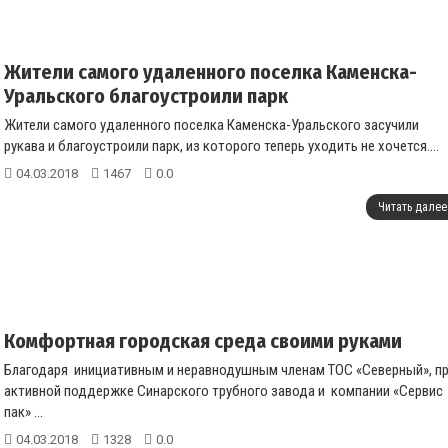
Жители самого удаленного поселка Каменска-
Уральского благоустроили парк
Жители самого удаленного поселка Каменска-Уральского засучили
рукава и благоустроили парк, из которого теперь уходить не хочется.
...
04.03.2018
1467
0.0
Читать далее
Комфортная городская среда своими руками
Благодаря инициативным и неравнодушным членам ТОС «Северный», п
активной поддержке Синарского трубного завода и компании «Сервис
пак» ...
04.03.2018
1328
0.0