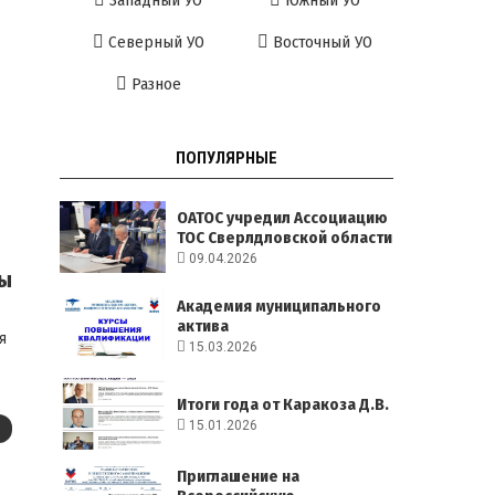
Западный УО
Южный УО
Северный УО
Восточный УО
Разное
ПОПУЛЯРНЫЕ
ОАТОС учредил Ассоциацию
ТОС Сверлдловской области
09.04.2026
пы
Академия муниципального
актива
я
15.03.2026
Итоги года от Каракоза Д.В.
15.01.2026
Приглашение на